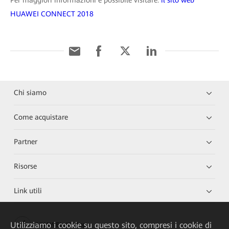
Per maggiori informazioni é possibile visitare:
il sito web
HUAWEI CONNECT 2018
Chi siamo
Come acquistare
Partner
Risorse
Link utili
Utilizziamo i cookie su questo sito, compresi i cookie di
HUAWEI eKit App