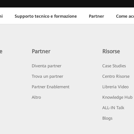
ni
Supporto tecnico e formazione
Partner
Come acq
e
Partner
Risorse
Diventa partner
Case Studies
Trova un partner
Centro Risorse
Partner Enablement
Libreria Video
Altro
Knowledge Hub
ALL-IN Talk
Blogs