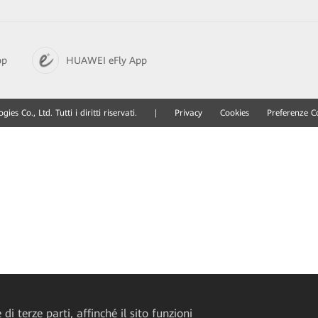
pp
HUAWEI eFly App
 Co., Ltd. Tutti i diritti riservati.
|
Privacy
Cookies
Preferenze C
di terze parti, affinché il sito funzioni