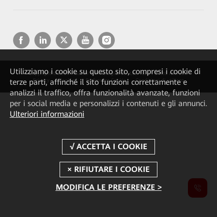
Utilizziamo i cookie su questo sito, compresi i cookie di
Copyright © 2026 Huawei Technologies Co., Ltd. Tutti i diritti riservati.
terze parti, affinché il sito funzioni correttamente e
Privacy
Cookies
Preferenze Cookie
Condizioni di utilizzo
analizzi il traffico, offra funzionalità avanzate, funzioni
per i social media e personalizzi i contenuti e gli annunci.
Ulteriori informazioni
MODIFICA LE PREFERENZE >