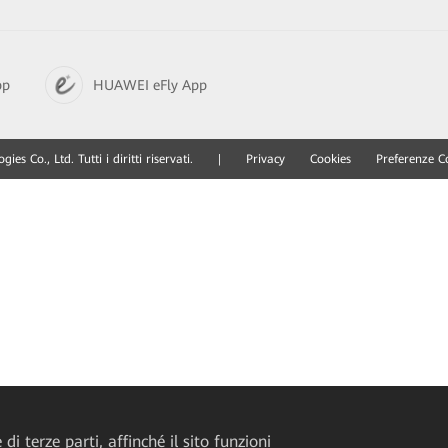
pp
HUAWEI eFly App
 Co., Ltd. Tutti i diritti riservati.
|
Privacy
Cookies
Preferenze C
di terze parti, affinché il sito funzioni