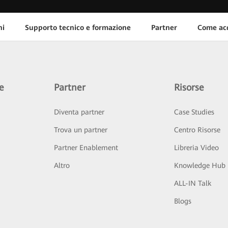
ni
Supporto tecnico e formazione
Partner
Come acq
e
Partner
Risorse
Diventa partner
Case Studies
Trova un partner
Centro Risorse
Partner Enablement
Libreria Video
Altro
Knowledge Hub
ALL-IN Talk
Blogs