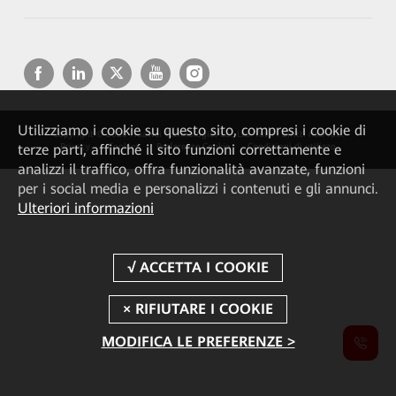
Utilizziamo i cookie su questo sito, compresi i cookie di
Copyright © 2026 Huawei Technologies Co., Ltd. Tutti i diritti riservati.
terze parti, affinché il sito funzioni correttamente e
Privacy
Cookies
Preferenze Cookie
Condizioni di utilizzo
analizzi il traffico, offra funzionalità avanzate, funzioni
per i social media e personalizzi i contenuti e gli annunci.
Ulteriori informazioni
MODIFICA LE PREFERENZE >