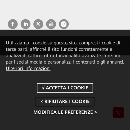
Utilizziamo i cookie su questo sito, compresi i cookie di
Copyright © 2026 Huawei Technologies Co., Ltd. Tutti i diritti riservati.
terze parti, affinché il sito funzioni correttamente e
Privacy
Cookies
Preferenze Cookie
Condizioni di utilizzo
analizzi il traffico, offra funzionalità avanzate, funzioni
per i social media e personalizzi i contenuti e gli annunci.
Ulteriori informazioni
MODIFICA LE PREFERENZE >