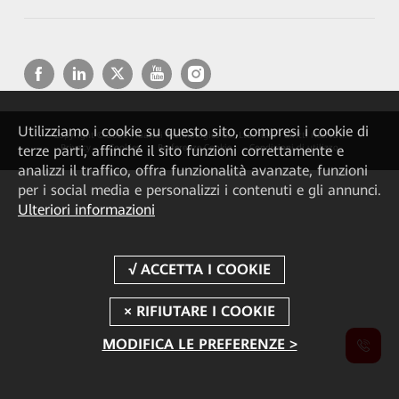
Utilizziamo i cookie su questo sito, compresi i cookie di
Copyright © 2026 Huawei Technologies Co., Ltd. Tutti i diritti riservati.
terze parti, affinché il sito funzioni correttamente e
Privacy
Cookies
Preferenze Cookie
Condizioni di utilizzo
analizzi il traffico, offra funzionalità avanzate, funzioni
per i social media e personalizzi i contenuti e gli annunci.
Ulteriori informazioni
MODIFICA LE PREFERENZE >