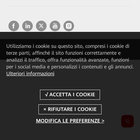
Utilizziamo i cookie su questo sito, compresi i cookie di
Copyright © 2026 Huawei Technologies Co., Ltd. Tutti i diritti riservati.
terze parti, affinché il sito funzioni correttamente e
Privacy
Cookies
Preferenze Cookie
Condizioni di utilizzo
analizzi il traffico, offra funzionalità avanzate, funzioni
per i social media e personalizzi i contenuti e gli annunci.
Ulteriori informazioni
MODIFICA LE PREFERENZE >