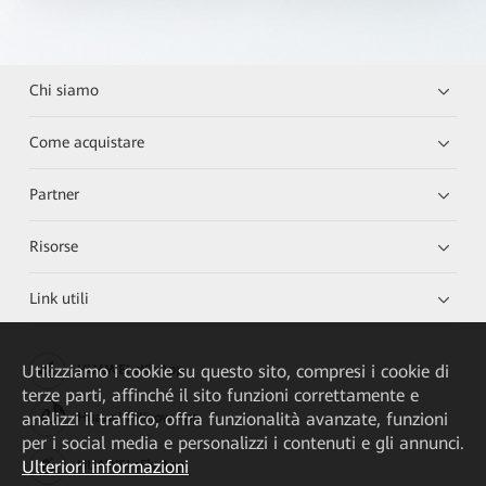
Chi siamo
Come acquistare
Partner
Risorse
Link utili
Utilizziamo i cookie su questo sito, compresi i cookie di
HUAWEI eKit App
terze parti, affinché il sito funzioni correttamente e
analizzi il traffico, offra funzionalità avanzate, funzioni
Huawei HiKnow App
per i social media e personalizzi i contenuti e gli annunci.
Ulteriori informazioni
HUAWEI eFly App