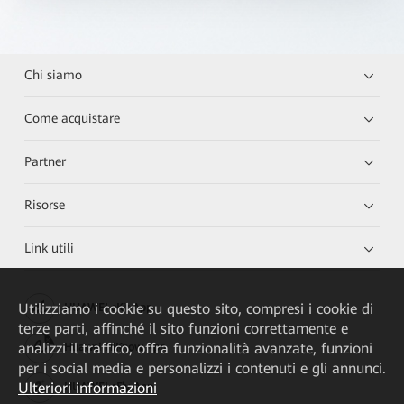
Chi siamo
Come acquistare
Partner
Risorse
Link utili
Utilizziamo i cookie su questo sito, compresi i cookie di
HUAWEI eKit App
terze parti, affinché il sito funzioni correttamente e
analizzi il traffico, offra funzionalità avanzate, funzioni
Huawei HiKnow App
per i social media e personalizzi i contenuti e gli annunci.
Ulteriori informazioni
HUAWEI eFly App