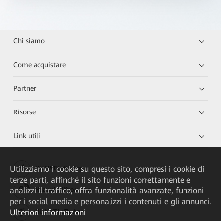
Chi siamo
Come acquistare
Partner
Risorse
Link utili
Utilizziamo i cookie su questo sito, compresi i cookie di
HUAWEI eKit App
terze parti, affinché il sito funzioni correttamente e
analizzi il traffico, offra funzionalità avanzate, funzioni
Huawei HiKnow App
per i social media e personalizzi i contenuti e gli annunci.
Ulteriori informazioni
HUAWEI eFly App