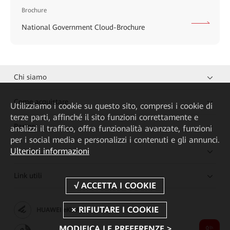
Brochure
National Government Cloud-Brochure
Chi siamo
Come acquistare
Utilizziamo i cookie su questo sito, compresi i cookie di
terze parti, affinché il sito funzioni correttamente e
Partner
analizzi il traffico, offra funzionalità avanzate, funzioni
per i social media e personalizzi i contenuti e gli annunci.
Ulteriori informazioni
Risorse
Link utili
HUAWEI eKit App
MODIFICA LE PREFERENZE >