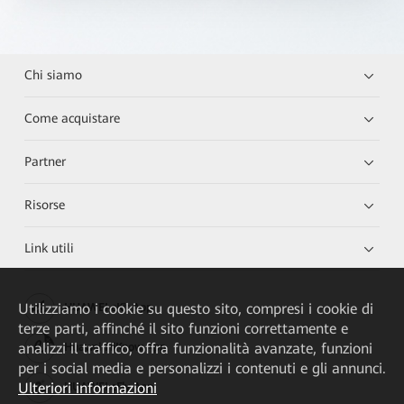
Chi siamo
Come acquistare
Partner
Risorse
Link utili
Utilizziamo i cookie su questo sito, compresi i cookie di
HUAWEI eKit App
terze parti, affinché il sito funzioni correttamente e
analizzi il traffico, offra funzionalità avanzate, funzioni
Huawei HiKnow App
per i social media e personalizzi i contenuti e gli annunci.
Ulteriori informazioni
HUAWEI eFly App