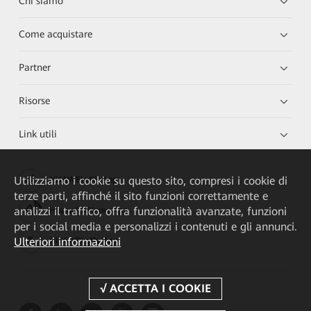
Chi siamo
Come acquistare
Partner
Risorse
Link utili
Utilizziamo i cookie su questo sito, compresi i cookie di
HUAWEI eKit App
terze parti, affinché il sito funzioni correttamente e
analizzi il traffico, offra funzionalità avanzate, funzioni
Huawei HiKnow App
per i social media e personalizzi i contenuti e gli annunci.
Ulteriori informazioni
HUAWEI eFly App