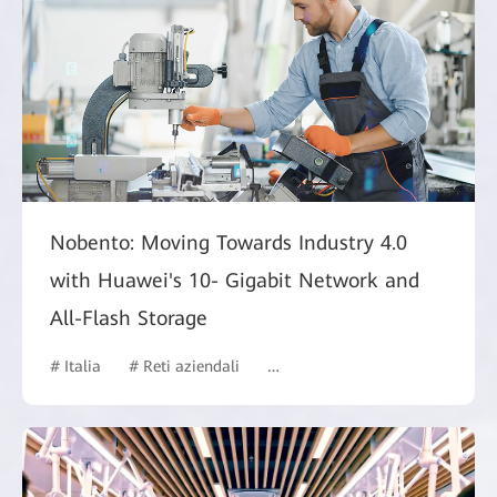
Nobento: Moving Towards Industry 4.0
with Huawei's 10- Gigabit Network and
All-Flash Storage
# Italia
# Reti aziendali
# Archiviazione dei dati
# Pr