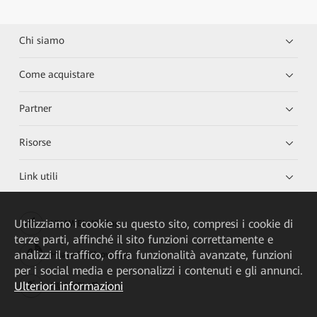
Chi siamo
Come acquistare
Partner
Risorse
Link utili
Utilizziamo i cookie su questo sito, compresi i cookie di
HUAWEI eKit App
terze parti, affinché il sito funzioni correttamente e
analizzi il traffico, offra funzionalità avanzate, funzioni
Huawei HiKnow App
per i social media e personalizzi i contenuti e gli annunci.
Ulteriori informazioni
HUAWEI eFly App