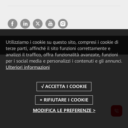
Utilizziamo i cookie su questo sito, compresi i cookie di
Copyright © 2026 Huawei Technologies Co., Ltd. Tutti i diritti riservati.
terze parti, affinché il sito funzioni correttamente e
Privacy
Cookies
Preferenze Cookie
Condizioni di utilizzo
analizzi il traffico, offra funzionalità avanzate, funzioni
per i social media e personalizzi i contenuti e gli annunci.
Ulteriori informazioni
MODIFICA LE PREFERENZE >