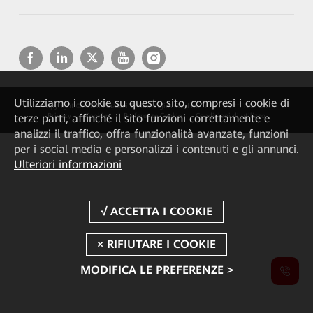
Utilizziamo i cookie su questo sito, compresi i cookie di
Copyright © 2026 Huawei Technologies Co., Ltd. Tutti i diritti riservati.
terze parti, affinché il sito funzioni correttamente e
Privacy
Cookies
Preferenze Cookie
Condizioni di utilizzo
analizzi il traffico, offra funzionalità avanzate, funzioni
per i social media e personalizzi i contenuti e gli annunci.
Ulteriori informazioni
MODIFICA LE PREFERENZE >