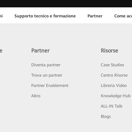
ni
Supporto tecnico e formazione
Partner
Come acq
e
Partner
Risorse
Diventa partner
Case Studies
Trova un partner
Centro Risorse
Partner Enablement
Libreria Video
Altro
Knowledge Hub
ALL-IN Talk
Blogs