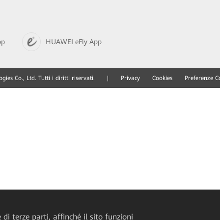
pp
HUAWEI eFly App
 Co., Ltd. Tutti i diritti riservati.
|
Privacy
Cookies
Preferenze C
di terze parti, affinché il sito funzioni