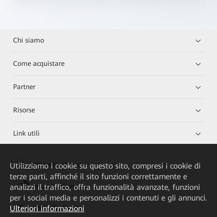
Chi siamo
Come acquistare
Partner
Risorse
Link utili
Utilizziamo i cookie su questo sito, compresi i cookie di
HUAWEI eKit App
terze parti, affinché il sito funzioni correttamente e
analizzi il traffico, offra funzionalità avanzate, funzioni
Huawei HiKnow App
per i social media e personalizzi i contenuti e gli annunci.
Ulteriori informazioni
HUAWEI eFly App