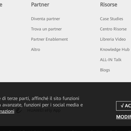
e
Partner
Risorse
Diventa partner
Case Studies
Trova un partner
Centro Risorse
Partner Enablement
Libreria Video
Altro
Knowledge Hub
ALL-IN Talk
Blogs
di terze parti, affinché il sito funzioni
tà avanzate, funzioni per i social media e
pp
HUAWEI eFly App
mazioni
MODIF