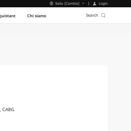
Login
Italia [Cambia]
Search
uistare
Chi siamo
i, CABG