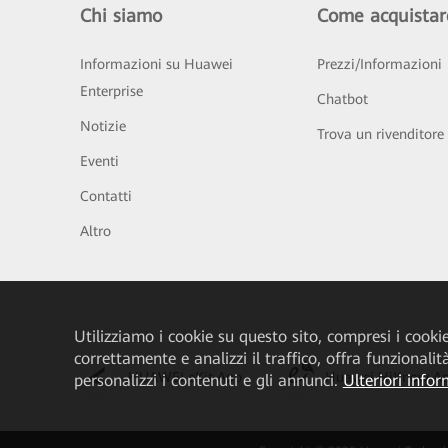
Chi siamo
Come acquistar
Informazioni su Huawei
Prezzi/Informazioni
Enterprise
Chatbot
Notizie
Trova un rivenditore
Eventi
Contatti
Altro
Utilizziamo i cookie su questo sito, compresi i cookie 
correttamente e analizzi il traffico, offra funzionali
HUAWEI eKit App
Huawei HiKnow A
personalizzi i contenuti e gli annunci.
Ulteriori infor