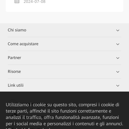
2024-07-08
Chi siamo
Come acquistare
Partner
Risorse
Link utili
Utilizziamo i cookie su questo sito, compresi i cookie di
HUAWEI eKit App
terze parti, affinché il sito funzioni correttamente e
analizzi il traffico, offra funzionalità avanzate, funzioni
Huawei HiKnow App
per i social media e personalizzi i contenuti e gli annunci.