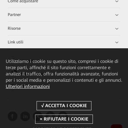
Come acquistare
Partner
Risorse
Link utili
Utilizziamo i cookie su questo sito, compresi i cookie di
HUAWEI eKit App
terze parti, affinché il sito funzioni correttamente e
analizzi il traffico, offra funzionalità avanzate, funzioni
Huawei HiKnow App
per i social media e personalizzi i contenuti e gli annunci.
Ulteriori informazioni
HUAWEI eFly App