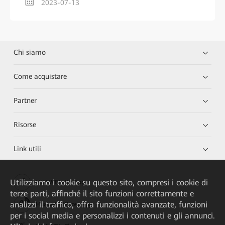
2023-07-13
Chi siamo
Come acquistare
Partner
Risorse
Link utili
Utilizziamo i cookie su questo sito, compresi i cookie di
HUAWEI eKit App
terze parti, affinché il sito funzioni correttamente e
analizzi il traffico, offra funzionalità avanzate, funzioni
Huawei HiKnow App
per i social media e personalizzi i contenuti e gli annunci.