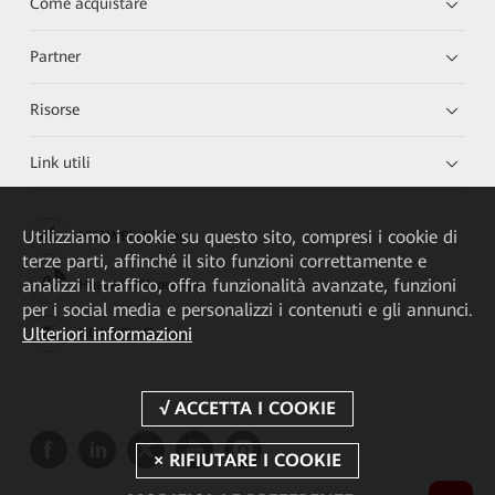
Come acquistare
Partner
Risorse
Link utili
Utilizziamo i cookie su questo sito, compresi i cookie di
HUAWEI eKit App
terze parti, affinché il sito funzioni correttamente e
analizzi il traffico, offra funzionalità avanzate, funzioni
Huawei HiKnow App
per i social media e personalizzi i contenuti e gli annunci.
Ulteriori informazioni
HUAWEI eFly App