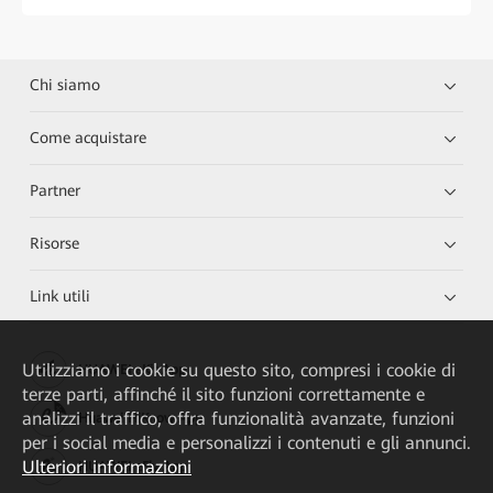
Chi siamo
Come acquistare
Partner
Risorse
Link utili
Utilizziamo i cookie su questo sito, compresi i cookie di
HUAWEI eKit App
terze parti, affinché il sito funzioni correttamente e
analizzi il traffico, offra funzionalità avanzate, funzioni
Huawei HiKnow App
per i social media e personalizzi i contenuti e gli annunci.
Ulteriori informazioni
HUAWEI eFly App