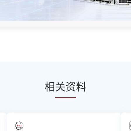
相
关资
料