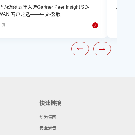
华为连续五年入选Gartner Peer Insight SD-
AirEng
WAN 客户之选——中文-竖版
1 页
2 页
快速链接
华为集团
安全通告