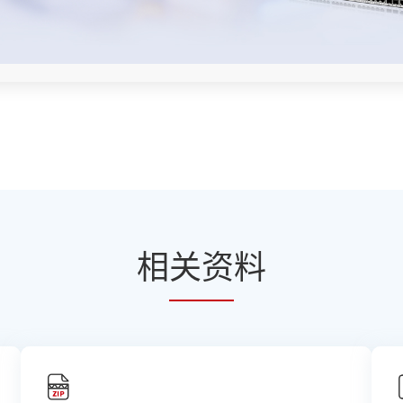
相
关资
料