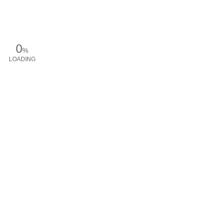
0
%
LOADING