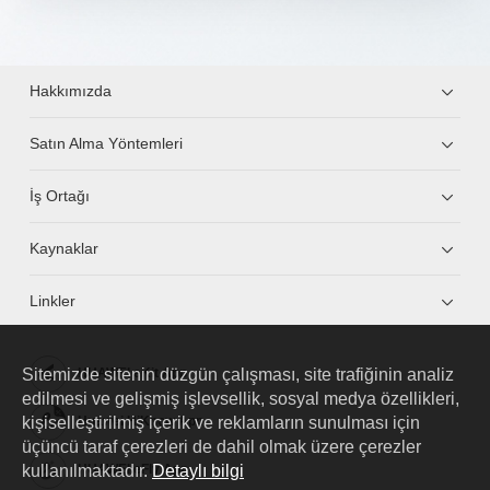
Hakkımızda
Satın Alma Yöntemleri
İş Ortağı
Kaynaklar
Linkler
Sitemizde sitenin düzgün çalışması, site trafiğinin analiz
HUAWEI eKit App
edilmesi ve gelişmiş işlevsellik, sosyal medya özellikleri,
kişiselleştirilmiş içerik ve reklamların sunulması için
Huawei HiKnow App
üçüncü taraf çerezleri de dahil olmak üzere çerezler
kullanılmaktadır.
Detaylı bilgi
HUAWEI eFly App