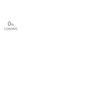
0
%
LOADING