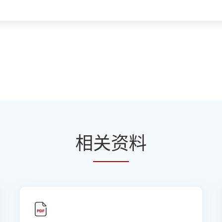
相
关资
料