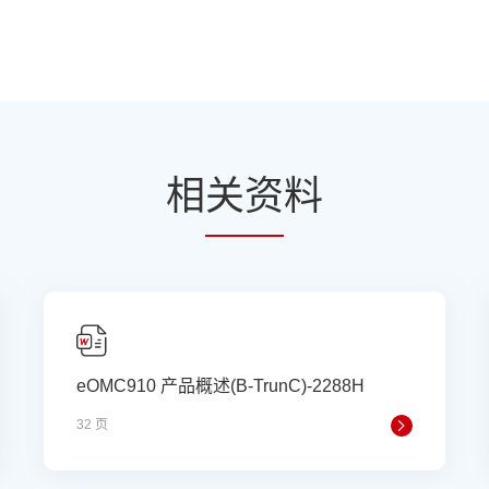
相
关资
料
eOMC910 产品概述(B-TrunC)-2288H
32 页