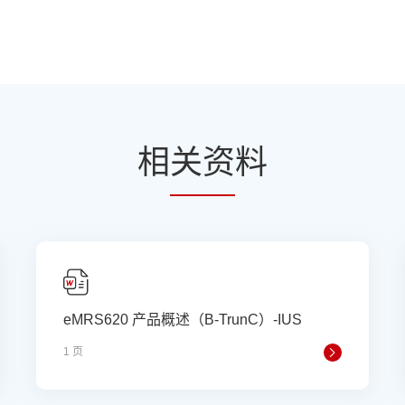
相
关资
料
eMRS620 产品概述（B-TrunC）-IUS
1 页