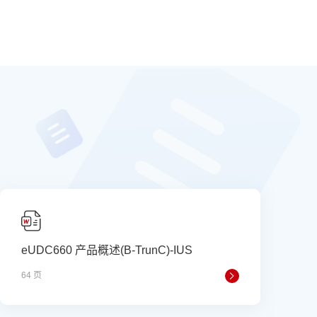
eUDC660 产品概述(B-TrunC)-IUS
e
64 页
3