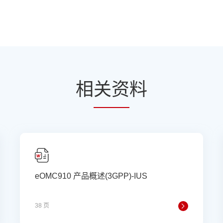
相
关资
料
eOMC910 产品概述(3GPP)-IUS
38 页