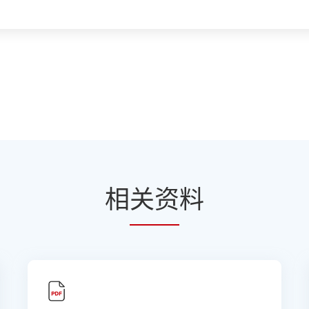
相
关资
料