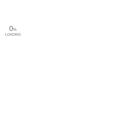
0
%
LOADING