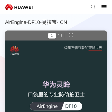
AirEngine-DF10-易拉宝- CN
/
1