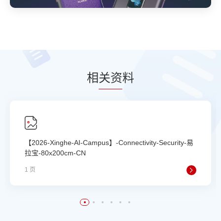
相
关资
料
【2026-Xinghe-AI-Campus】-Connectivity-Security-易
拉宝-80x200cm-CN
1 页