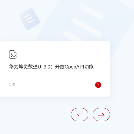
华为坤灵数通UI 3.0：开放OpenAPI功能
1
1 页
1