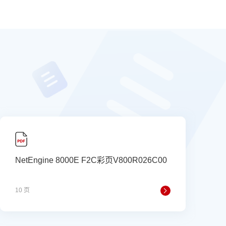
NetEngine 8000E F2C彩页V800R026C00
_
10 页
4