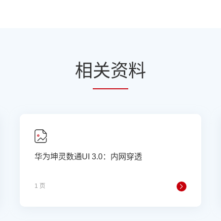
相
关资
料
华为坤灵数通UI 3.0：内网穿透
1 页