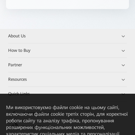
About Us
How to Buy
Partner
Resources
Quick Links
Ми використовуємо файли cookie на цьому сайті,
включаючи файли cookie третіх сторін, для коректної
HUAWEI eKit App
роботи сайту та аналізу трафіка, пропонування
розширених функціональних можливостей,
Huawei HiKnow App
характеристик соціальних медіа та персоналізації