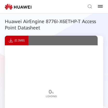
Huawei AirEngine 8776I-X6ETHP-T Access
Point Datasheet
(0.3MB)
0
%
LOADING