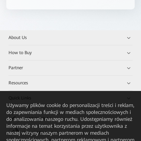
About Us
How to Buy
Partner
Resources
Quick Links
Używamy plików cookie do personalizacji treści i reklam,
do zapewniania funkcji w mediach społecznościowych i
do analizowania naszego ruchu. Udostępniamy również
HUAWEI eKit App
informacje na temat korzystania przez użytkownika z
naszej witryny naszym partnerom w mediach
Huawei HiKnow App
społecznościowych, partnerom reklamowym i partnerom