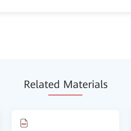
Relat
ed Mat
erials