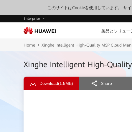
このサイトはCookieを使用しています。 
Enterprise
製品とソリュー
Home
Xinghe Intelligent High-Quality MSP Cloud Ma
Xinghe Intelligent High-Qual
Download
(1.5MB)
Share