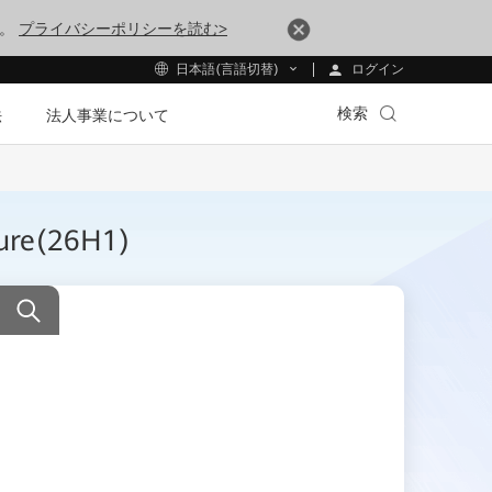
す。
プライバシーポリシーを読む>
ログイン
日本語(言語切替)
検索
法
法人事業について
hure(26H1)