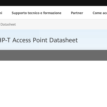
ni
Supporto tecnico e formazione
Partner
Come acq
 Datasheet
P-T Access Point Datasheet