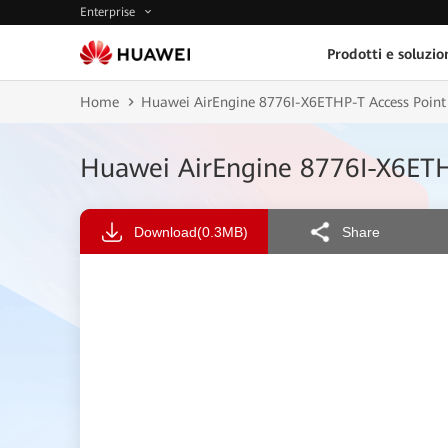
Enterprise
Prodotti e soluzio
Home
Huawei AirEngine 8776I-X6ETHP-T Access Point
Huawei AirEngine 8776I-X6ETH
Download
(0.3MB)
Share