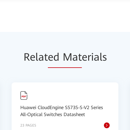
Relat
ed Mat
erials
Huawei CloudEngine S5735-S-V2 Series
All-Optical Switches Datasheet
23 PAGES