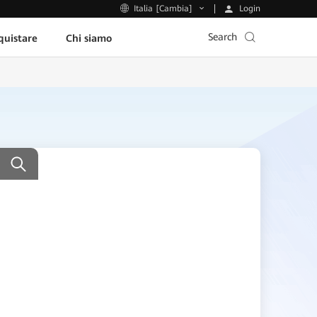
Login
Italia [Cambia]
Search
uistare
Chi siamo