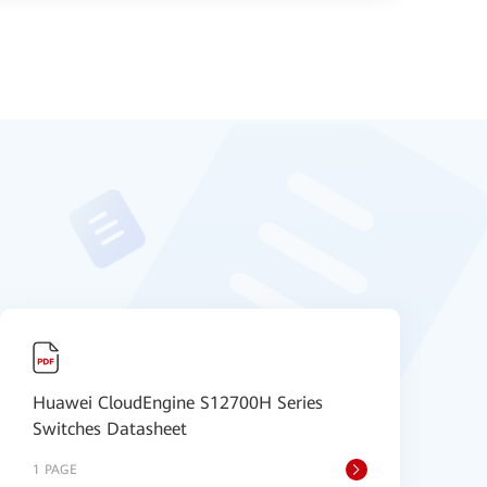
Huawei CloudEngine S12700H Series
H
Switches Datasheet
V
1 PAGE
9