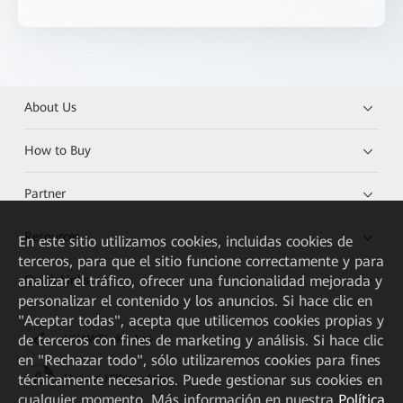
About Us
How to Buy
Partner
Resources
En este sitio utilizamos cookies, incluidas cookies de
terceros, para que el sitio funcione correctamente y para
Quick Links
analizar el tráfico, ofrecer una funcionalidad mejorada y
personalizar el contenido y los anuncios. Si hace clic en
"Aceptar todas", acepta que utilicemos cookies propias y
de terceros con fines de marketing y análisis. Si hace clic
HUAWEI eKit App
en "Rechazar todo", sólo utilizaremos cookies para fines
técnicamente necesarios. Puede gestionar sus cookies en
Huawei HiKnow App
cualquier momento. Más información en nuestra
Política