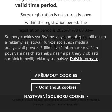
valid time period.
Sorry, registration is not currently open
within the registration period. The
registration period is 2026/01/08 00:03—
Soubory cookies využíváme, abychom přizpůsobili obsah
2026/02/19 20:00 . We look forward to your
a reklamy, zajišťovali funkce sociálních médií a
participation!
analyzovali provoz. Sdílíme také informace o vašem
používání našich stránek s našimi partnery v oblasti
sociálních médií, reklamy a analýzy.
Další informace
NASTAVENÍ SOUBORU COOKIE >
Copyright © 2026 Huawei Technologies Co., Ltd. Všechna práva vyhrazena.
Soukromí
Cookies
Podmínky použití