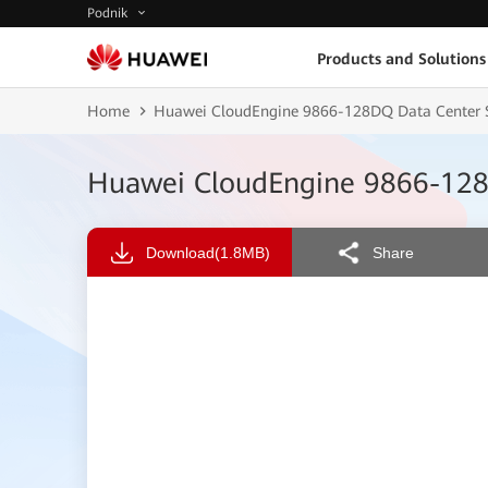
Podnik
Products and Solutions
Home
Huawei CloudEngine 9866-128DQ Data Center S
Huawei CloudEngine 9866-128
Download
(1.8MB)
Share