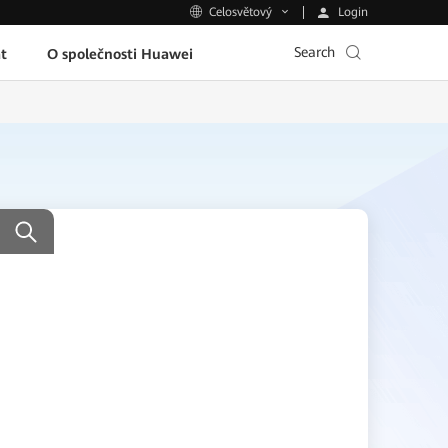
Login
Celosvětový
Search
t
O společnosti Huawei