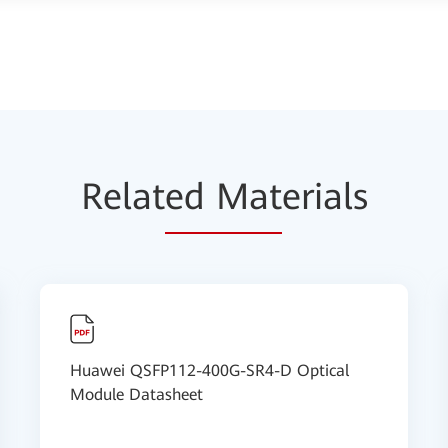
Relat
ed Mat
erials
Huawei QSFP112-400G-SR4-D Optical
Module Datasheet