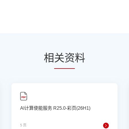
相
关资
料
AI计算使能服务 R25.0-彩页(26H1)
5 页