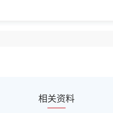
相
关资
料