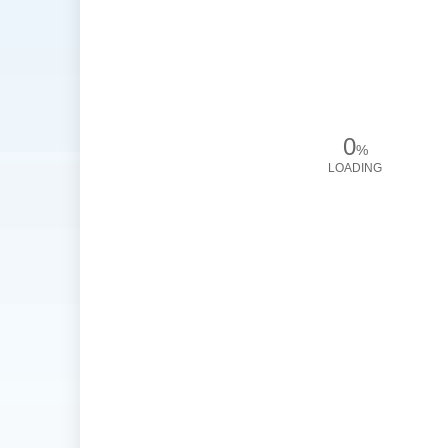
0
%
LOADING