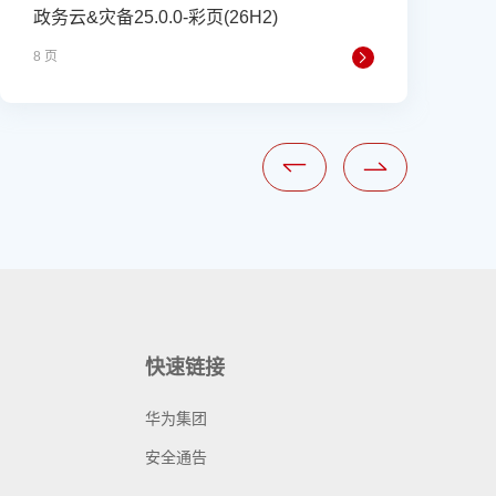
政务云&灾备25.0.0-彩页(26H2)
8 页
3
快速链接
华为集团
安全通告