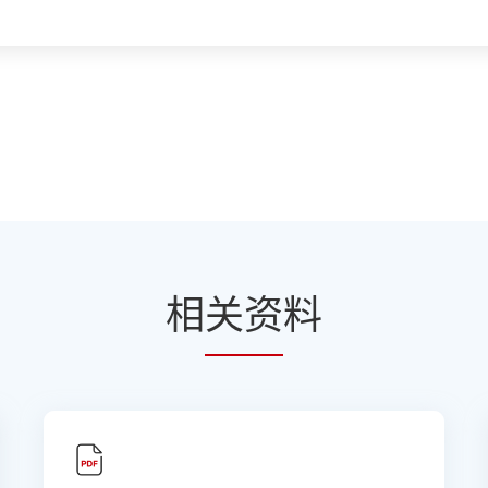
相
关资
料