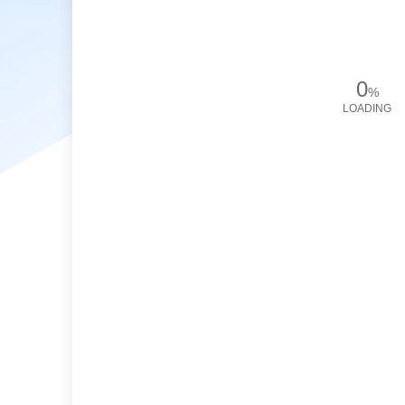
0
%
LOADING