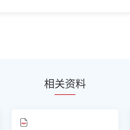
相
关资
料