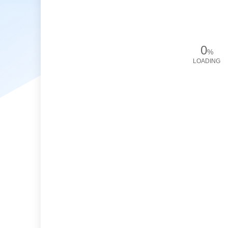
0
%
LOADING