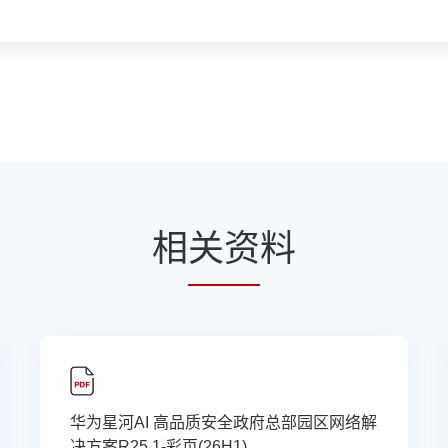
相
关资
料
华为星河AI 高品质安全政府总部园区网络解
决方案R25.1-彩页(26H1)