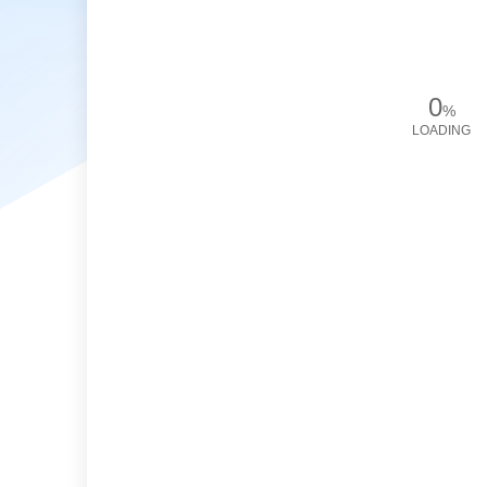
0
%
LOADING