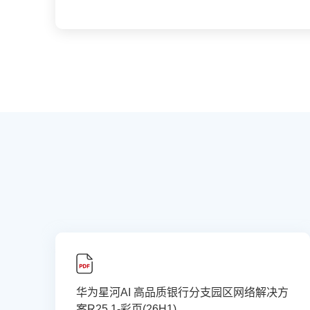
华为星河AI 高品质银行分支园区网络解决方
案R25.1-彩页(26H1)